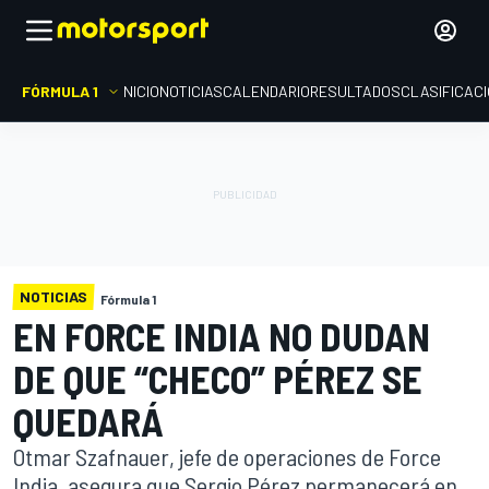
FÓRMULA 1
INICIO
NOTICIAS
CALENDARIO
RESULTADOS
CLASIFICAC
NOTICIAS
Fórmula 1
EN FORCE INDIA NO DUDAN
DE QUE “CHECO” PÉREZ SE
QUEDARÁ
Otmar Szafnauer, jefe de operaciones de Force
India, asegura que Sergio Pérez permanecerá en