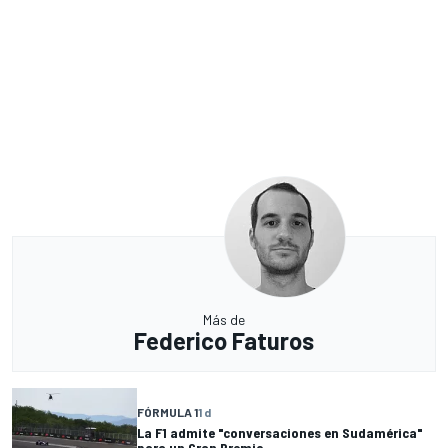
Más de
Federico Faturos
FÓRMULA 1
1 d
La F1 admite "conversaciones en Sudamérica"
para un Gran Premio