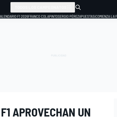
TODOS LOS CAMPEONATOS
ALENDARIO F1 2026
FRANCO COLAPINTO
SERGIO PÉREZ
APUESTAS
¡COMIENZA LA F
 F1 APROVECHAN UN