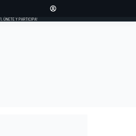
favoritos
Haz que se oiga tu voz
comentando artículos.
1, ÚNETE Y PARTICIPA!
INICIAR SESIÓN
EDICIÓN
LATINOAMÉRICA