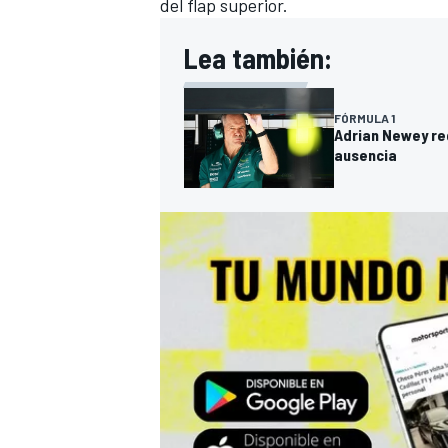
del flap superior.
Lea también:
FÓRMULA 1
Adrian Newey re
ausencia