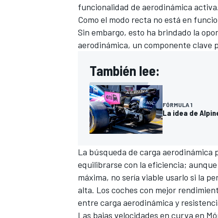
funcionalidad de aerodinámica activa
FÓRMULA E
Como el modo recta no está en funci
Sin embargo, esto ha brindado la opor
aerodinámica, un componente clave p
También lee:
FÓRMULA 1
La idea de Alpin
La búsqueda de carga aerodinámica p
WRC
equilibrarse con la eficiencia; aunque
máxima, no sería viable usarlo si la 
alta. Los coches con mejor rendimient
entre carga aerodinámica y resistenci
Las bajas velocidades en curva en Mó