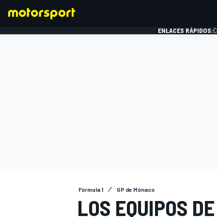
ENLACES RÁPIDOS:
C
FÓRMULA 1
Fórmula 1
GP de Mónaco
LOS EQUIPOS DE