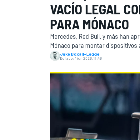
VACÍO LEGAL C
INDYCAR
PARA MÓNACO
Mercedes, Red Bull, y más han apr
Mónaco para montar dispositivos a
Jake Boxall-Legge
Editado:
4 jun 2026, 17:48
MOTOGP