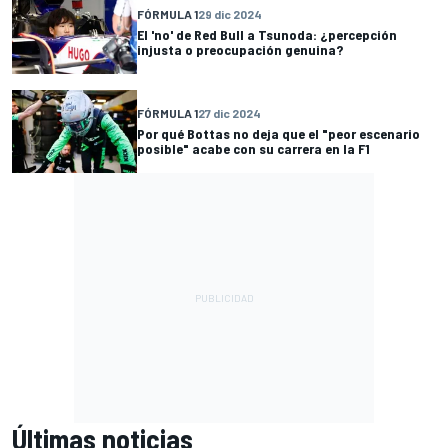
FÓRMULA 1
29 dic 2024
El 'no' de Red Bull a Tsunoda: ¿percepción
injusta o preocupación genuina?
FÓRMULA 1
27 dic 2024
Por qué Bottas no deja que el "peor escenario
posible" acabe con su carrera en la F1
Últimas noticias