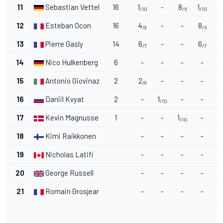
11
Sebastian Vettel
16
1
-
8
1
/10
/6
/10
12
Esteban Ocon
16
4
-
-
8
4
/8
/6
13
Pierre Gasly
14
6
-
-
6
/7
/7
14
Nico Hulkenberg
6
-
-
-
-
6
15
Antonio Giovinazzi
2
2
-
-
-
/9
16
Daniil Kvyat
2
-
1
-
-
1
/10
/
17
Kevin Magnussen
1
-
-
1
-
/10
18
Kimi Raikkonen
-
-
-
-
19
Nicholas Latifi
-
-
-
-
20
George Russell
-
-
-
-
21
Romain Grosjean
-
-
-
-