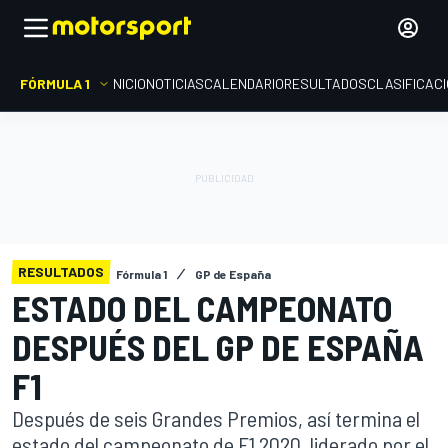
FÓRMULA 1
INICIO
NOTICIAS
CALENDARIO
RESULTADOS
CLASIFICAC
RESULTADOS
Fórmula 1
GP de España
ESTADO DEL CAMPEONATO
DESPUÉS DEL GP DE ESPAÑA
F1
Después de seis Grandes Premios, así termina el
estado del campeonato de F1 2020, liderado por el