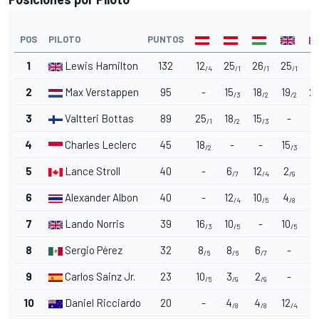
POS
PILOTO
PUNTOS
1
Lewis Hamilton
132
12
25
26
25
19
/4
/1
/1
/1
2
Max Verstappen
95
-
15
18
19
2
/3
/2
/2
3
Valtteri Bottas
89
25
18
15
-
15
/1
/2
/3
4
Charles Leclerc
45
18
-
-
15
12
/2
/3
5
Lance Stroll
40
-
6
12
2
8
/7
/4
/9
6
Alexander Albon
40
-
12
10
4
10
/4
/5
/8
7
Lando Norris
39
16
10
-
10
2
/3
/5
/5
8
Sergio Pérez
32
8
8
6
-
/6
/6
/7
9
Carlos Sainz Jr.
23
10
3
2
-
/5
/9
/9
10
Daniel Ricciardo
20
-
4
4
12
/8
/8
/4