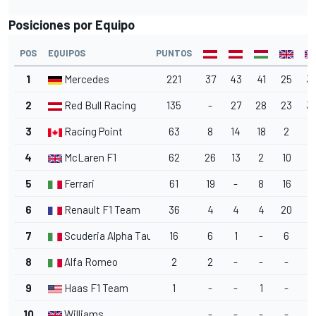
Posiciones por Equipo
POS
EQUIPOS
PUNTOS
1
Mercedes
221
37
43
41
25
3
2
Red Bull Racing
135
-
27
28
23
3
3
Racing Point
63
8
14
18
2
1
4
McLaren F1
62
26
13
2
10
2
5
Ferrari
61
19
-
8
16
1
6
Renault F1 Team
36
4
4
4
20
4
7
Scuderia Alpha Tauri
16
6
1
-
6
1
8
Alfa Romeo
2
2
-
-
-
-
9
Haas F1 Team
1
-
-
1
-
-
10
Williams
-
-
-
-
-