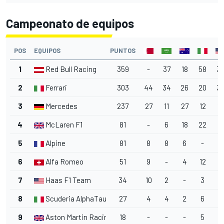
Campeonato de equipos
POS
EQUIPOS
PUNTOS
1
Red Bull Racing
359
-
37
18
58
3
2
Ferrari
303
44
34
26
20
3
3
Mercedes
237
27
11
27
12
18
4
McLaren F1
81
-
6
18
22
-
5
Alpine
81
8
8
6
-
4
6
Alfa Romeo
51
9
-
4
12
6
7
Haas F1 Team
34
10
2
-
3
-
8
Scuderia AlphaTauri
27
4
4
2
6
-
9
Aston Martin Racing
18
-
-
-
5
1