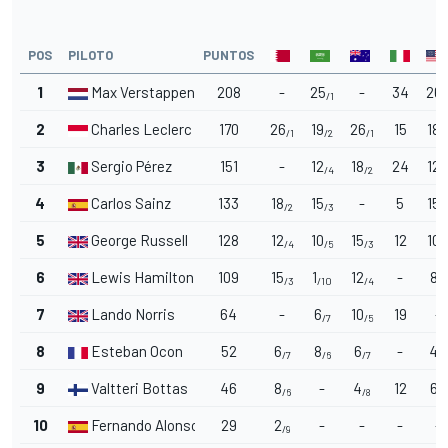
POS
PILOTO
PUNTOS
1
Max Verstappen
208
-
25
-
34
26
/1
/
2
Charles Leclerc
170
26
19
26
15
18
/1
/2
/1
/
3
Sergio Pérez
151
-
12
18
24
12
/4
/2
/
4
Carlos Sainz
133
18
15
-
5
15
/2
/3
/
5
George Russell
128
12
10
15
12
10
/4
/5
/3
/
6
Lewis Hamilton
109
15
1
12
-
8
/3
/10
/4
/6
7
Lando Norris
64
-
6
10
19
-
/7
/5
8
Esteban Ocon
52
6
8
6
-
4
/7
/6
/7
/8
9
Valtteri Bottas
46
8
-
4
12
6
/6
/8
/7
10
Fernando Alonso
29
2
-
-
-
-
/9