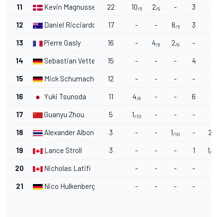
11
Kevin Magnussen
22
10
2
-
3
-
/5
/9
12
Daniel Ricciardo
17
-
-
8
3
-
/6
13
Pierre Gasly
16
-
4
2
-
-
/8
/9
14
Sebastian Vettel
15
-
-
-
4
-
15
Mick Schumacher
12
-
-
-
-
-
16
Yuki Tsunoda
11
4
-
-
6
-
/8
17
Guanyu Zhou
5
1
-
-
-
-
/10
18
Alexander Albon
3
-
-
1
-
2
/10
/9
19
Lance Stroll
3
-
-
-
1
1
/10
20
Nicholas Latifi
-
-
-
-
-
21
Nico Hulkenberg
-
-
-
-
-