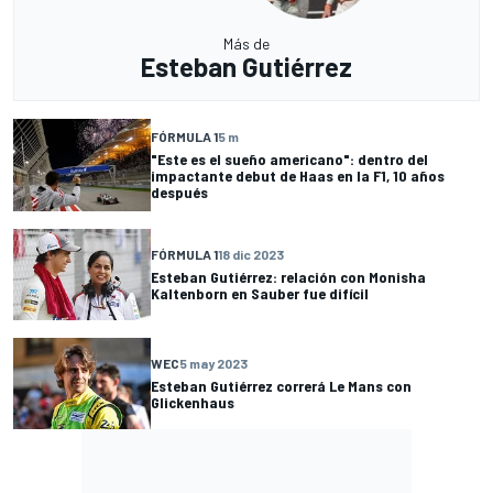
Más de
Esteban Gutiérrez
FÓRMULA 1
5 m
"Este es el sueño americano": dentro del
impactante debut de Haas en la F1, 10 años
después
FÓRMULA 1
18 dic 2023
Esteban Gutiérrez: relación con Monisha
Kaltenborn en Sauber fue difícil
WEC
5 may 2023
Esteban Gutiérrez correrá Le Mans con
Glickenhaus