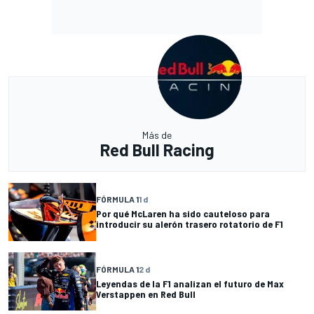
Más de
Red Bull Racing
FÓRMULA 1
1 d
Por qué McLaren ha sido cauteloso para
introducir su alerón trasero rotatorio de F1
FÓRMULA 1
2 d
Leyendas de la F1 analizan el futuro de Max
Verstappen en Red Bull