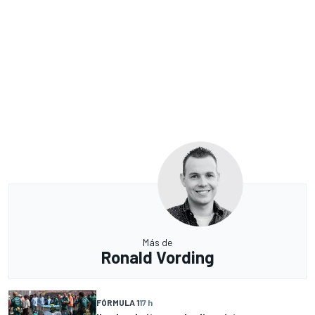
Más de
Ronald Vording
FÓRMULA 1
17 h