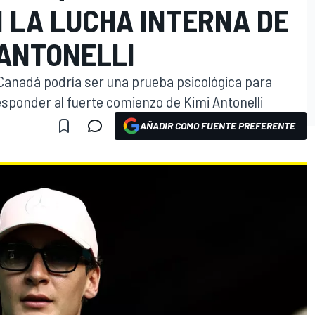
 LA LUCHA INTERNA DE
ANTONELLI
 Canadá podría ser una prueba psicológica para
esponder al fuerte comienzo de Kimi Antonelli
AÑADIR COMO FUENTE PREFERENTE