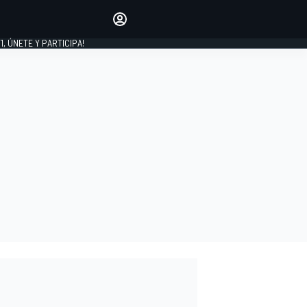
favoritos
Haz que se oiga tu voz
comentando artículos.
1, ÚNETE Y PARTICIPA!
INICIAR SESIÓN
EDICIÓN
LATINOAMÉRICA