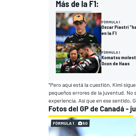
Más de la F1:
FÓRMULA 1
Oscar Piastri "h
en la F1
FÓRMULA 1
Komatsu molesto
Ocon de Haas
"Pero aquí está la cuestión, Kimi sig
pequeños errores de la juventud. No 
experiencia. Así que en ese sentido, 
Fotos del GP de Canadá - j
FÓRMULA 1
50