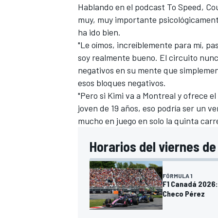
Hablando en el podcast To Speed, Cou
FÓRMULA E
muy, muy importante psicológicamente
ha ido bien.
"Le oímos, increíblemente para mí, pas
soy realmente bueno. El circuito nun
negativos en su mente que simplement
esos bloques negativos.
"Pero si Kimi va a Montreal y ofrece 
joven de 19 años, eso podría ser un v
mucho en juego en solo la quinta carr
Horarios del viernes de
WRC
FÓRMULA 1
F1 Canadá 2026: 
Checo Pérez