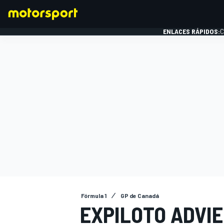
ENLACES RÁPIDOS:
C
FÓRMULA 1
Fórmula 1
GP de Canadá
EXPILOTO ADVIE