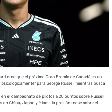
ard
cree que el próximo Gran Premio de Canadá es un
, psicológicamente" para
George Russell
mientras busca
 en el campeonato de pilotos a 20 puntos sobre Russell
s en China, Japón y Miami, la presión recae sobre el