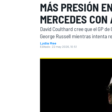
MÁS PRESIÓN EN
INDYCAR
MERCEDES CON 
David Coulthard cree que el GP de
George Russell mientras intenta r
Lydia Mee
Editado:
22 may 2026, 10:51
MOTOGP