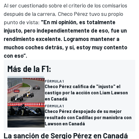
Al ser cuestionado sobre el criterio de los comisarios
después de la carrera, Checo Pérez tuvo su propio
punto de vista:
"En mi opinión, es totalmente
injusto, pero independientemente de eso, fue un
rendimiento excelente. Logramos mantener a
muchos coches detrás, y sí, estoy muy contento
con eso”.
Más de la F1:
FÓRMULA 1
Checo Pérez califica de "injusto" el
castigo por la acción con Liam Lawson
en Canadá
FÓRMULA 1
Checo Pérez despojado de su mejor
resultado con Cadillac por maniobra con
Lawson en Canadá
La sanción de Sergio Pérez en Canadá