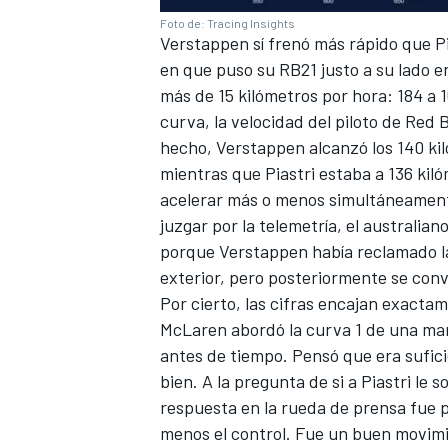
Foto de: Tracing Insights
Verstappen sí frenó más rápido que P
en que puso su RB21 justo a su lado en
más de 15 kilómetros por hora: 184 a 1
curva, la velocidad del piloto de Red B
hecho, Verstappen alcanzó los 140 ki
mientras que Piastri estaba a 136 kil
acelerar más o menos simultáneamente,
juzgar por la telemetría, el australi
porque Verstappen había reclamado la
exterior, pero posteriormente se convir
Por cierto, las cifras encajan exactam
McLaren abordó la curva 1 de una man
antes de tiempo. Pensó que era sufici
bien. A la pregunta de si a Piastri le 
respuesta en la rueda de prensa fue p
menos el control. Fue un buen movimie