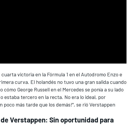
 cuarta victoria en la Fórmula 1 en el Autodromo Enzo e
rimera curva. El holandés no tuvo una gran salida cuando
vio cómo
George Russell
en el
Mercedes
se ponía a su lado
estaba tercero en la recta. No era lo ideal, por
 poco más tarde que los demás!", se rió Verstappen
 de Verstappen: Sin oportunidad para