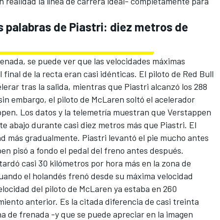
en realidad la línea de carrera ideal- completamente para
s palabras de Piastri: diez metros de
frenada, se puede ver que las velocidades máximas
final de la recta eran casi idénticas. El piloto de Red Bull
lerar tras la salida, mientras que Piastri alcanzó los 288
sin embargo, el piloto de McLaren soltó el acelerador
pen. Los datos y la telemetría muestran que Verstappen
 abajo durante casi diez metros más que Piastri. El
ad más gradualmente. Piastri levantó el pie mucho antes
pen pisó a fondo el pedal del freno antes después.
tardó casi 30 kilómetros por hora más en la zona de
cuando el holandés frenó desde su máxima velocidad
velocidad del piloto de McLaren ya estaba en 260
iento anterior. Es la citada diferencia de casi treinta
ona de frenada -y que se puede apreciar en la imagen