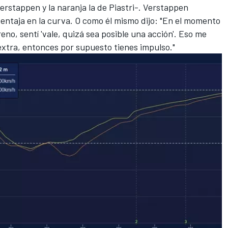
e Verstappen y la naranja la de Piastri-. Verstappen
entaja en la curva. O como él mismo dijo: "En el momento
freno, sentí 'vale, quizá sea posible una acción'. Eso me
 extra, entonces por supuesto tienes impulso."