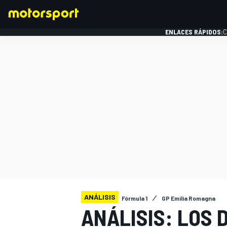
ENLACES RÁPIDOS:
C
FÓRMULA 1
ANÁLISIS
Fórmula 1
GP Emilia Romagna
ANÁLISIS: LOS 