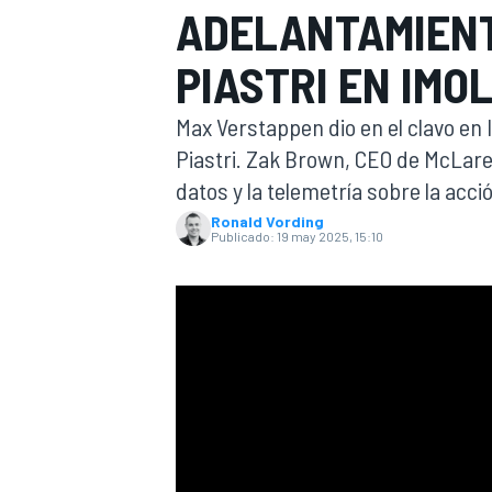
ADELANTAMIENT
INDYCAR
PIASTRI EN IMO
Max Verstappen dio en el clavo en 
Piastri. Zak Brown, CEO de McLaren
datos y la telemetría sobre la acc
Ronald Vording
Publicado:
19 may 2025, 15:10
MOTOGP