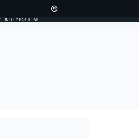
favoritos
Haz que se oiga tu voz
comentando artículos.
1, ÚNETE Y PARTICIPA!
INICIAR SESIÓN
EDICIÓN
LATINOAMÉRICA