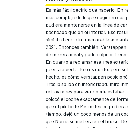
FÓRMULA E
Es más fácil decirlo que hacerlo. En 
más compleja de lo que sugieren sus p
pudiera mantenerse en la línea de ca
bacheado que en el interior. Ese result
similitud con otro memorable adelant
2021. Entonces también, Verstappen ib
de carrera ideal y pudo golpear fren
En cuanto a reclamar esa línea exterio
puerta abierta. Eso es cierto, pero só
hecho, es cómo Verstappen posicionó 
Tras la salida en inferioridad, miró i
retrovisores para ver dónde estaban 
WRC
colocó el coche exactamente de forma 
que el piloto de Mercedes no pudiera 
tiempo, dejó un poco menos de un coc
que Norris se metiera en el hueco. De