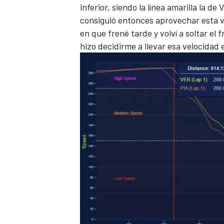
inferior, siendo la línea amarilla la d
consiguió entonces aprovechar esta v
en que frené tarde y volví a soltar el 
hizo decidirme a llevar esa velocidad
MÁS CATEGORÍAS