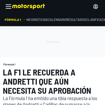
FÓRMULA 1
INICIO
NOTICIAS
CALENDARIO
RESULTADOS
CLASIFICAC
Fórmula 1
LA F1 LE RECUERDA A
ANDRETTI QUE AÚN
NECESITA SU APROBACIÓN
La Fórmula 1 ha emitido una tibia respuesta a los
planes de Andretti y Cadillac de sumarse a la