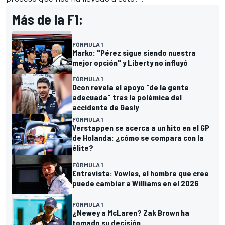
Más de la F1:
FÓRMULA 1
Marko: "Pérez sigue siendo nuestra
mejor opción" y Liberty no influyó
FÓRMULA 1
Ocon revela el apoyo "de la gente
adecuada" tras la polémica del
accidente de Gasly
FÓRMULA 1
Verstappen se acerca a un hito en el GP
de Holanda: ¿cómo se compara con la
élite?
FÓRMULA 1
Entrevista: Vowles, el hombre que cree
puede cambiar a Williams en el 2026
FÓRMULA 1
¿Newey a McLaren? Zak Brown ha
tomado su decisión