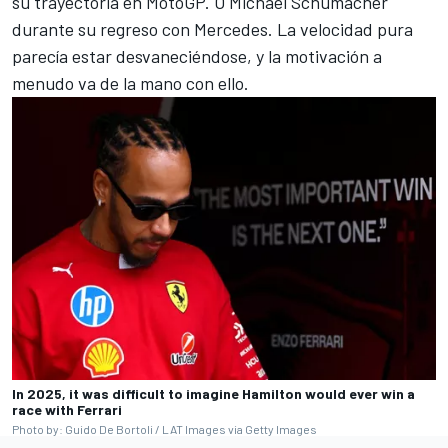
su trayectoria en MotoGP. O
Michael Schumacher
durante su regreso con Mercedes. La velocidad pura
parecía estar desvaneciéndose, y la motivación a
menudo va de la mano con ello.
In 2025, it was difficult to imagine Hamilton would ever win a
race with Ferrari
Photo by: Guido De Bortoli / LAT Images via Getty Images