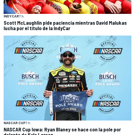
INDYCAR
7 h
Scott McLaughlin pide paciencia mientras David Malukas
lucha por el título de la IndyCar
NASCAR CUP
7 h
NASCAR Cup Iowa: Ryan Blaney se hace con la pole por
delante de Kyle Larson