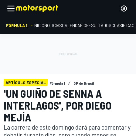
FÓRMULA 1
INICIO
NOTICIAS
CALENDARIO
RESULTADOS
CLASIFICAC
ARTÍCULO ESPECIAL
Fórmula 1
GP de Brasil
'UN GUIÑO DE SENNA A
INTERLAGOS', POR DIEGO
MEJÍA
La carrera de este domingo dará para comentar y
debatir durante días, pero cuando menos se