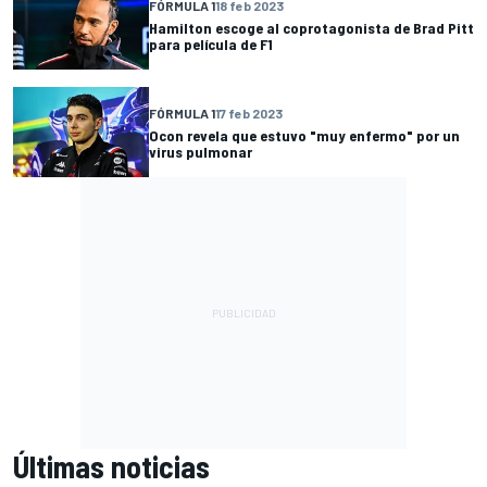
FÓRMULA 1
18 feb 2023
Hamilton escoge al coprotagonista de Brad Pitt
para película de F1
FÓRMULA 1
17 feb 2023
Ocon revela que estuvo "muy enfermo" por un
virus pulmonar
Últimas noticias