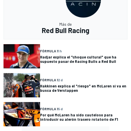
Más de
Red Bull Racing
FÓRMULA 1
1 h
Hadjar explica el "choque cultural" que ha
supuesto pasar de Racing Bulls a Red Bull
FÓRMULA 1
2 d
Hakkinen explica el "riesgo" en McLaren si va en
busca de Verstappen
FÓRMULA 1
5 d
Por qué McLaren ha sido cauteloso para
introducir su alerón trasero rotatorio de F1