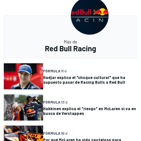
Más de
Red Bull Racing
FÓRMULA 1
1 d
Hadjar explica el "choque cultural" que ha
supuesto pasar de Racing Bulls a Red Bull
FÓRMULA 1
3 d
Hakkinen explica el "riesgo" en McLaren si va en
busca de Verstappen
FÓRMULA 1
6 d
Por qué McLaren ha sido cauteloso para