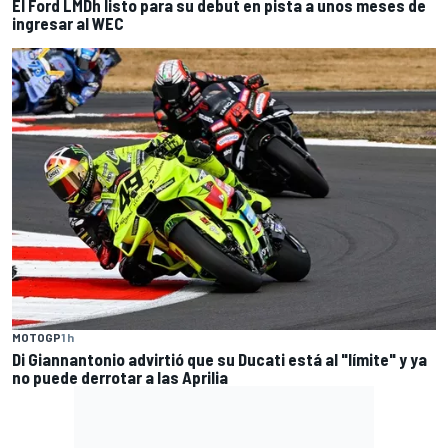
El Ford LMDh listo para su debut en pista a unos meses de
ingresar al WEC
MOTOGP
1 h
Di Giannantonio advirtió que su Ducati está al "límite" y ya
no puede derrotar a las Aprilia