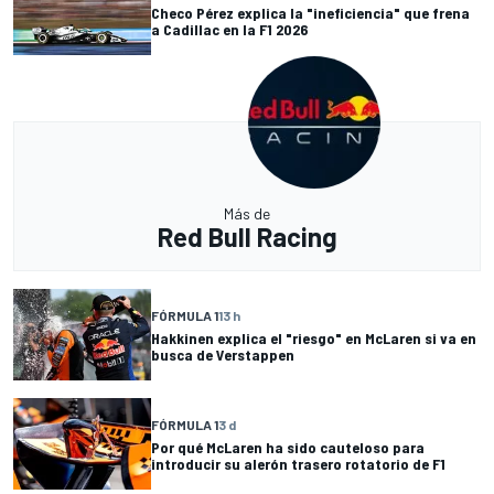
Checo Pérez explica la "ineficiencia" que frena
a Cadillac en la F1 2026
Más de
Red Bull Racing
FÓRMULA 1
13 h
Hakkinen explica el "riesgo" en McLaren si va en
busca de Verstappen
FÓRMULA 1
3 d
Por qué McLaren ha sido cauteloso para
introducir su alerón trasero rotatorio de F1