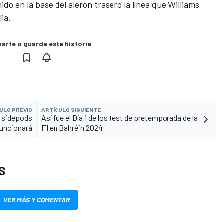
do en la base del alerón trasero la línea que Williams
ia.
rte o guarda esta historia
ULO PREVIO
ARTÍCULO SIGUIENTE
e sidepods
Así fue el Día 1 de los test de pretemporada de la
funcionará
F1 en Bahréin 2024
S
VER MÁS Y COMENTAR