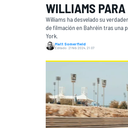
WILLIAMS PARA 
INDYCAR
Williams ha desvelado su verdader
de filmación en Bahréin tras una 
York.
Matt Somerfield
Editado:
21 feb 2024, 21:07
MOTOGP