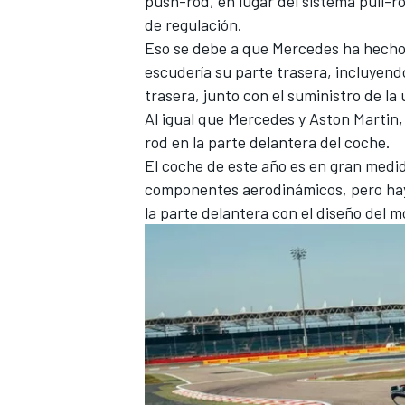
push-rod, en lugar del sistema pull-r
de regulación.
FÓRMULA E
Eso se debe a que
Mercedes
ha hecho
escudería su parte trasera, incluyend
trasera, junto con el suministro de la
Al igual que Mercedes y Aston Martin
rod en la parte delantera del coche.
El coche de este año es en gran medid
componentes aerodinámicos, pero ha
la parte delantera con el diseño del m
WRC