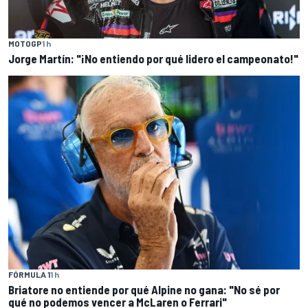
MOTOGP
1 h
Jorge Martín: "¡No entiendo por qué lidero el campeonato!"
FÓRMULA 1
1 h
Briatore no entiende por qué Alpine no gana: "No sé por
qué no podemos vencer a McLaren o Ferrari"