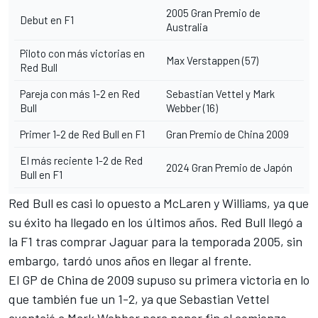
2005 Gran Premio de
Debut en F1
Australia
Piloto con más victorias en
Max Verstappen (57)
Red Bull
Pareja con más 1-2 en Red
Sebastian Vettel
y
Mark
Bull
Webber
(16)
Primer 1-2 de Red Bull en F1
Gran Premio de China 2009
El más reciente 1-2 de Red
2024 Gran Premio de Japón
Bull en F1
Red Bull es casi lo opuesto a McLaren y Williams, ya que
su éxito ha llegado en los últimos años. Red Bull llegó a
la F1 tras comprar Jaguar para la temporada 2005, sin
embargo, tardó unos años en llegar al frente.
El GP de China de 2009 supuso su primera victoria en lo
que también fue un 1-2, ya que Sebastian Vettel
aventajó a Mark Webber para poner fin al comienzo