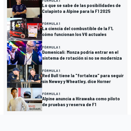
FÓRMULA 1
Lo que se sabe de las posibilidades de
Colapinto a Alpine para la F1 2025
FÓRMULA 1
La ciencia del combustible de la F1,
cómo funcionan los V6 actuales
FÓRMULA 1
Domenicali: Monza podría entrar en el
sistema de rotación si no se moderniza
FÓRMULA 1
Red Bull tiene la "fortaleza" para seguir
sin Newey y Wheatley, dice Horner
FÓRMULA 1
Alpine anuncia a Hirawaka como piloto
de pruebas y reserva de F1