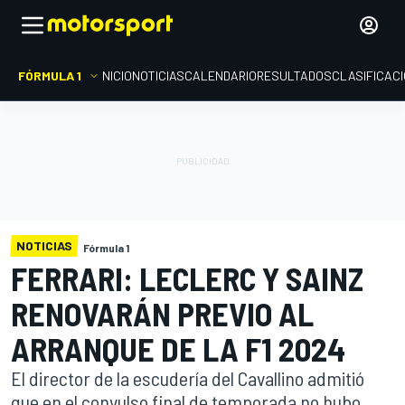
FÓRMULA 1
INICIO
NOTICIAS
CALENDARIO
RESULTADOS
CLASIFICAC
NOTICIAS
Fórmula 1
FERRARI: LECLERC Y SAINZ
RENOVARÁN PREVIO AL
ARRANQUE DE LA F1 2024
El director de la escudería del Cavallino admitió
que en el convulso final de temporada no hubo