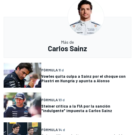
Más de
Carlos Sainz
FÓRMULA 1
1 d
Vowles quita culpa a Sainz por el choque con
Piastri en Hungría y apunta a Alonso
FÓRMULA 1
3 d
Steiner critica a la FIA por la sanción
"indulgente" impuesta a Carlos Sainz
FÓRMULA 1
4 d