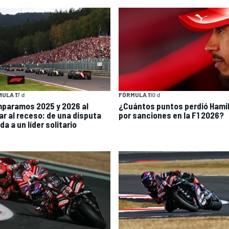
ULA 1
7 d
FÓRMULA 1
10 d
paramos 2025 y 2026 al
¿Cuántos puntos perdió Hami
gar al receso: de una disputa
por sanciones en la F1 2026?
da a un líder solitario