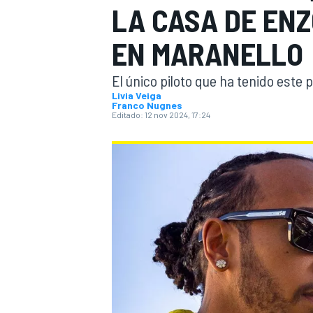
LA CASA DE ENZ
INDYCAR
EN MARANELLO
El único piloto que ha tenido este
Livia Veiga
Franco Nugnes
Editado:
12 nov 2024, 17:24
MOTOGP