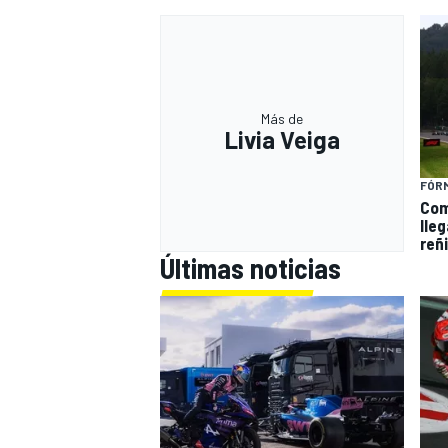
Más de
Livia Veiga
FÓRM
Com
lle
reñi
Últimas noticias