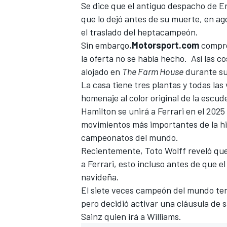
Se dice que el antiguo despacho de E
FÓRMULA E
que lo dejó antes de su muerte, en ago
el traslado del heptacampeón.
Sin embargo,
Motorsport.com
compro
la oferta no se había hecho. Así las 
alojado en
The Farm House
durante su 
La casa tiene tres plantas y todas las
homenaje al color original de la escude
Hamilton se unirá a Ferrari en el 20
movimientos más importantes de la his
campeonatos del mundo.
Recientemente, Toto Wolff reveló qu
a Ferrari, esto incluso antes de que e
WRC
navideña.
El siete veces campeón del mundo ten
pero decidió activar una cláusula de
Sainz quien irá a
Williams
.