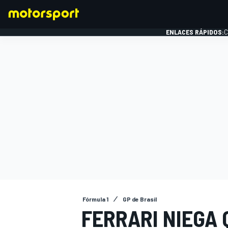
ENLACES RÁPIDOS:
C
FÓRMULA 1
Fórmula 1
GP de Brasil
FERRARI NIEGA