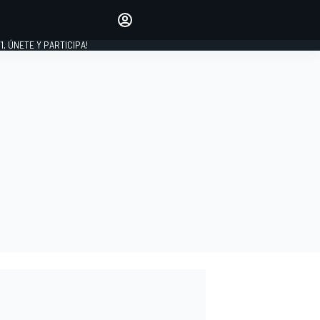
favoritos
Haz que se oiga tu voz
comentando artículos.
1, ÚNETE Y PARTICIPA!
INICIAR SESIÓN
EDICIÓN
LATINOAMÉRICA