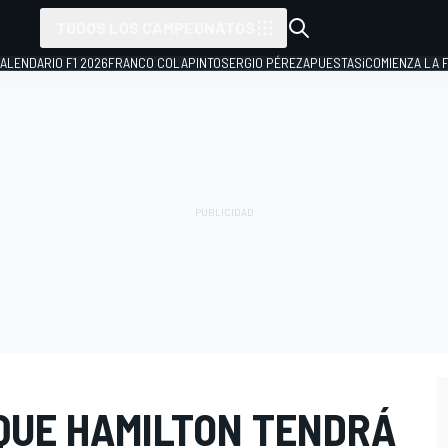
TODOS LOS CAMPEONATOS
ALENDARIO F1 2026
FRANCO COLAPINTO
SERGIO PÉREZ
APUESTAS
¡COMIENZA LA F
 QUE HAMILTON TENDRÁ