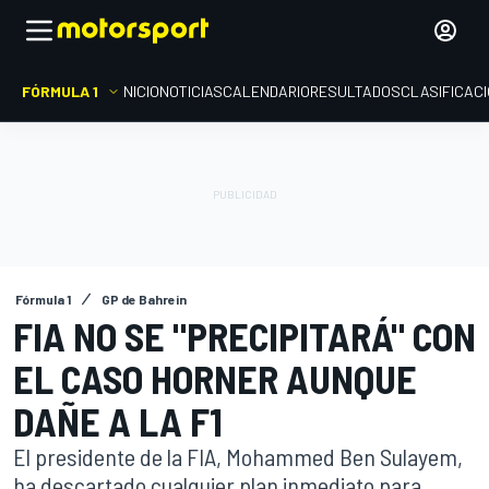
FÓRMULA 1
INICIO
NOTICIAS
CALENDARIO
RESULTADOS
CLASIFICAC
Fórmula 1
GP de Bahrein
FIA NO SE "PRECIPITARÁ" CON
EL CASO HORNER AUNQUE
DAÑE A LA F1
El presidente de la FIA, Mohammed Ben Sulayem,
ha descartado cualquier plan inmediato para