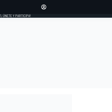
favoritos
Haz que se oiga tu voz
comentando artículos.
1, ÚNETE Y PARTICIPA!
INICIAR SESIÓN
EDICIÓN
LATINOAMÉRICA