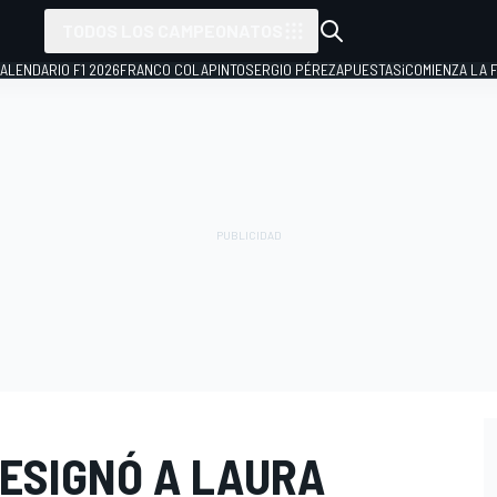
TODOS LOS CAMPEONATOS
ALENDARIO F1 2026
FRANCO COLAPINTO
SERGIO PÉREZ
APUESTAS
¡COMIENZA LA F
DESIGNÓ A LAURA