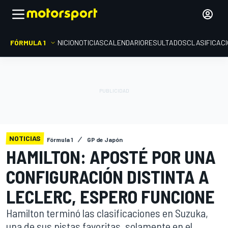
FÓRMULA 1
INICIO
NOTICIAS
CALENDARIO
RESULTADOS
CLASIFICAC
NOTICIAS
Fórmula 1
GP de Japón
HAMILTON: APOSTÉ POR UNA
CONFIGURACIÓN DISTINTA A
LECLERC, ESPERO FUNCIONE
Hamilton terminó las clasificaciones en Suzuka,
una de sus pistas favoritas, solamente en el