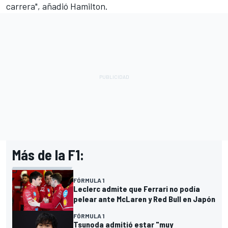
carrera", añadió Hamilton.
Más de la F1:
FÓRMULA 1
Leclerc admite que Ferrari no podía
pelear ante McLaren y Red Bull en Japón
FÓRMULA 1
Tsunoda admitió estar "muy