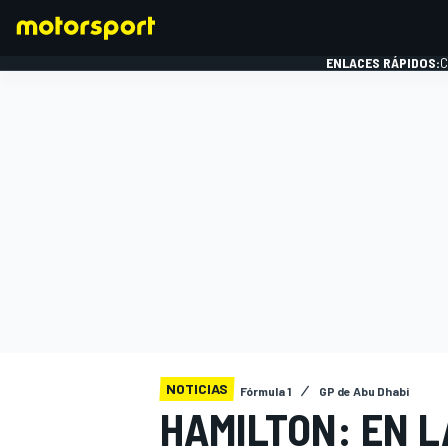
ENLACES RÁPIDOS:
C
FÓRMULA 1
NOTICIAS
Fórmula 1
GP de Abu Dhabi
HAMILTON: EN L