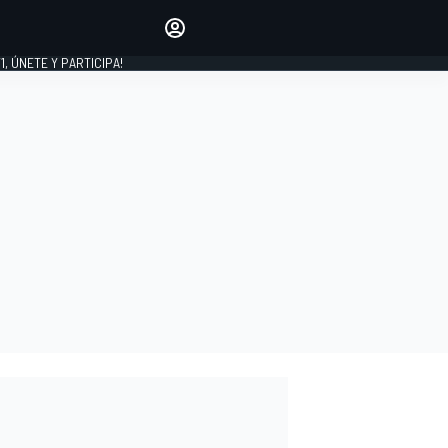
favoritos
Haz que se oiga tu voz
comentando artículos.
1, ÚNETE Y PARTICIPA!
INICIAR SESIÓN
EDICIÓN
LATINOAMÉRICA