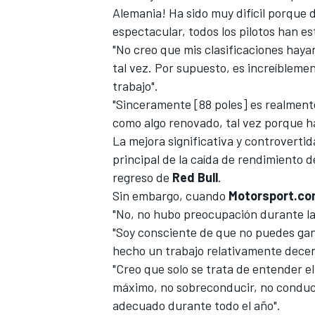
Alemania! Ha sido muy difícil porque 
FÓRMULA E
espectacular, todos los pilotos han es
"No creo que mis clasificaciones hayan
tal vez. Por supuesto, es increíbleme
trabajo".
"Sinceramente [88 poles] es realmente
como algo renovado, tal vez porque h
La mejora significativa y controvertid
principal de la caída de rendimiento d
regreso de
Red Bull
.
Sin embargo, cuando
Motorsport.c
"No, no hubo preocupación durante l
WRC
"Soy consciente de que no puedes gan
hecho un trabajo relativamente decente
"Creo que solo se trata de entender el
máximo, no sobreconducir, no conduci
adecuado durante todo el año".