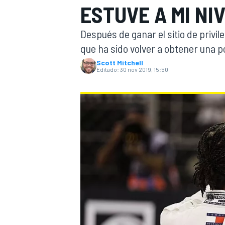
ESTUVE A MI NI
INDYCAR
Después de ganar el sitio de privile
que ha sido volver a obtener una po
Scott Mitchell
Editado:
30 nov 2019, 15:50
MOTOGP