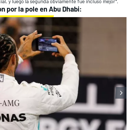
ial, y luego la segunda obviamente fue incluso mejor".
on por la pole en Abu Dhabi: