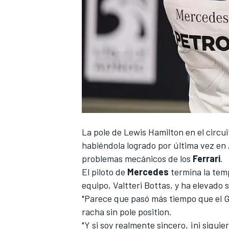
NASCAR CUP
La pole de
Lewis Hamilton
en el circu
habiéndola
logrado por última vez en
problemas mecánicos de los
Ferrari
.
El piloto de
Mercedes
termina la tem
equipo,
Valtteri Bottas
, y ha elevado 
"Parece que pasó más tiempo que el G
racha sin pole position.
"Y si soy realmente sincero, ¡ni siqui