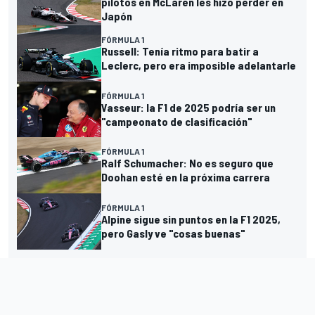
pilotos en McLaren les hizo perder en
Japón
FÓRMULA 1
Russell: Tenía ritmo para batir a
Leclerc, pero era imposible adelantarle
FÓRMULA 1
Vasseur: la F1 de 2025 podría ser un
"campeonato de clasificación"
FÓRMULA 1
Ralf Schumacher: No es seguro que
Doohan esté en la próxima carrera
FÓRMULA 1
Alpine sigue sin puntos en la F1 2025,
pero Gasly ve "cosas buenas"