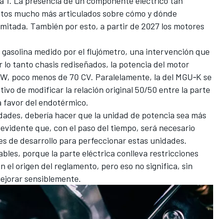
ula 1. La presencia de un componente eléctrico tan
tos mucho más articulados sobre cómo y dónde
mitada. También por esto, a partir de 2027 los motores
 gasolina medido por el flujómetro, una intervención que
 lo tanto chasis rediseñados, la potencia del motor
kW, poco menos de 70 CV. Paralelamente, la del MGU‑K se
tivo de modificar la relación original 50/50 entre la parte
a favor del endotérmico.
dades, debería hacer que la unidad de potencia sea más
 evidente que, con el paso del tiempo, será necesario
s de desarrollo para perfeccionar estas unidades.
ables, porque la parte eléctrica conlleva restricciones
n el origen del reglamento, pero eso no significa, sin
ejorar sensiblemente.