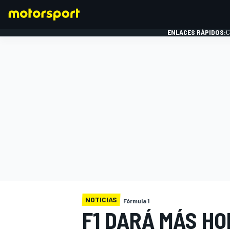
ENLACES RÁPIDOS:
C
FÓRMULA 1
NOTICIAS
Fórmula 1
F1 DARÁ MÁS HO