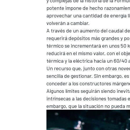
y complejas de la historia de la Fórm
potente impone de hecho razonamien
FÓRMULA E
aprovechar una cantidad de energía li
volverán a cambiar.
A través de un aumento del caudal de
requerirá depósitos más grandes y por
térmico se incrementará en unos 50 
reducirá en el mismo valor, con el obje
térmica y la eléctrica hacia un 60/40 
Un recurso que, junto con otras nove
sencilla de gestionar. Sin embargo, es
conceder a los constructores márgene
Algunos límites seguirán siendo inevit
WRC
intrínsecas a las decisiones tomadas e
embargo, que la situación no pueda m