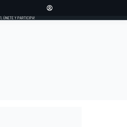
favoritos
Haz que se oiga tu voz
comentando artículos.
1, ÚNETE Y PARTICIPA!
INICIAR SESIÓN
EDICIÓN
LATINOAMÉRICA