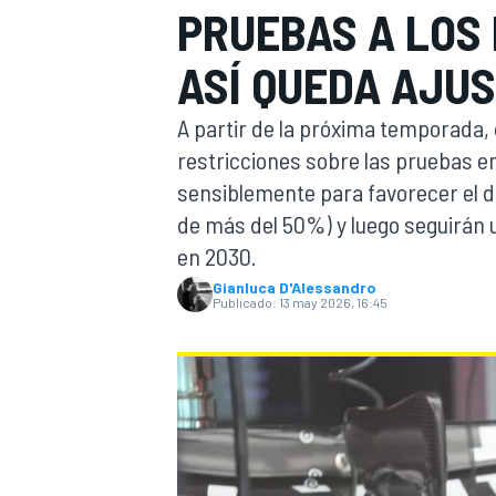
PRUEBAS A LOS 
INDYCAR
ASÍ QUEDA AJU
A partir de la próxima temporada, d
restricciones sobre las pruebas e
sensiblemente para favorecer el d
de más del 50%) y luego seguirán u
en 2030.
Gianluca D'Alessandro
Publicado:
13 may 2026, 16:45
MOTOGP