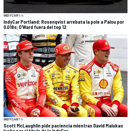
INDYCAR
4 h
IndyCar Portland: Rosenqvist arrebata la pole a Palou por
0.018s; O’Ward fuera del top 12
INDYCAR
7 h
Scott McLaughlin pide paciencia mientras David Malukas
lucha por el título de la IndyCar