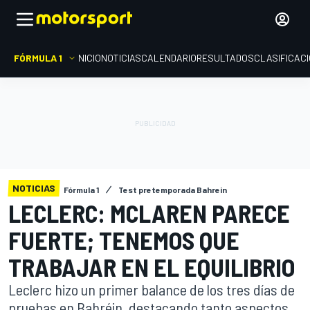
FÓRMULA 1
INICIO
NOTICIAS
CALENDARIO
RESULTADOS
CLASIFICAC
NOTICIAS
Fórmula 1
Test pretemporada Bahrein
LECLERC: MCLAREN PARECE
FUERTE; TENEMOS QUE
TRABAJAR EN EL EQUILIBRIO
Leclerc hizo un primer balance de los tres días de
pruebas en Bahréin, destacando tanto aspectos