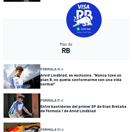
Más de
RB
FÓRMULA 1
5 d
Arvid Lindblad, en exclusiva: “Nunca tuve un
plan B, no quería conformarme con una vida
normal”
FÓRMULA 1
7 d
Entre bastidores del primer GP de Gran Bretaña
de Fórmula 1 de Arvid Lindblad
FÓRMULA 1
11 d