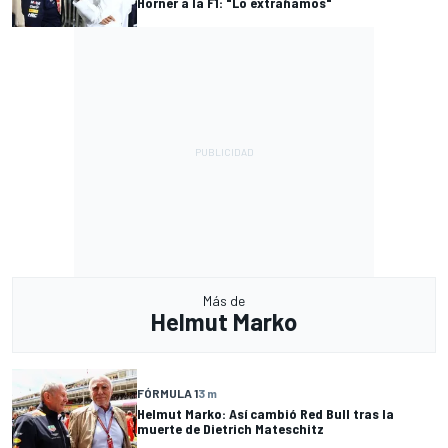
Horner a la F1: "Lo extrañamos"
Más de
Helmut Marko
FÓRMULA 1
3 m
Helmut Marko: Así cambió Red Bull tras la
muerte de Dietrich Mateschitz