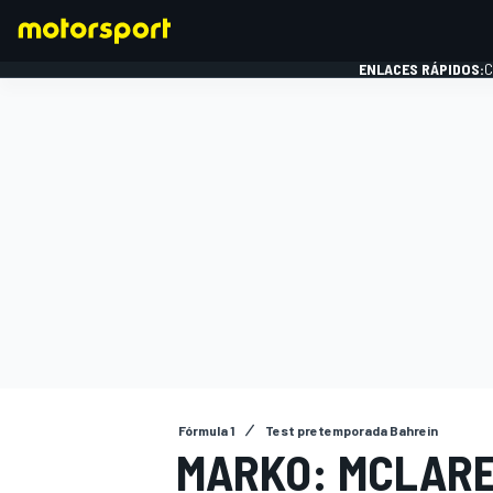
ENLACES RÁPIDOS:
C
FÓRMULA 1
Fórmula 1
Test pretemporada Bahrein
MARKO: MCLAREN