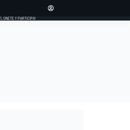
favoritos
Haz que se oiga tu voz
comentando artículos.
1, ÚNETE Y PARTICIPA!
INICIAR SESIÓN
EDICIÓN
LATINOAMÉRICA