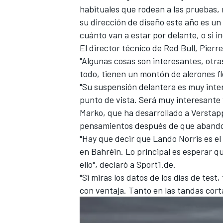
habituales que rodean a las pruebas,
FÓRMULA E
su dirección de diseño este año es un
cuánto van a estar por delante, o si i
El director técnico de Red Bull, Pier
"Algunas cosas son interesantes, otr
todo, tienen un montón de alerones fle
"Su suspensión delantera es muy int
punto de vista. Será muy interesante 
Marko, que ha desarrollado a Versta
pensamientos después de que abandon
"Hay que decir que Lando Norris es el
en Bahréin. Lo principal es esperar q
WRC
ello", declaró a Sport1.de.
"Si miras los datos de los días de te
con ventaja. Tanto en las tandas corta