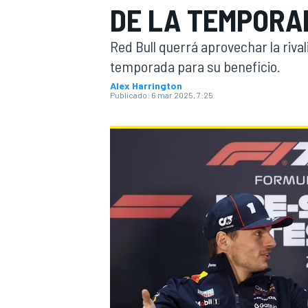
DE LA TEMPORAD
INDYCAR
Red Bull querrá aprovechar la riva
temporada para su beneficio.
Alex Harrington
Publicado:
6 mar 2025, 7:25
MOTOGP