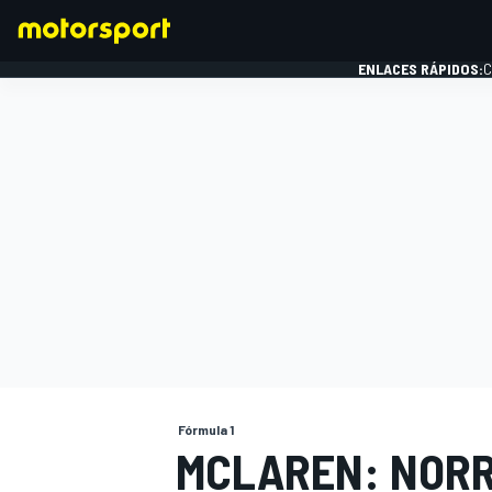
ENLACES RÁPIDOS:
C
FÓRMULA 1
Fórmula 1
MCLAREN: NORRI