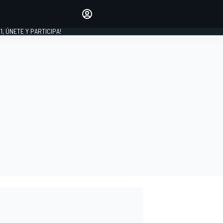
favoritos
Haz que se oiga tu voz
comentando artículos.
1, ÚNETE Y PARTICIPA!
INICIAR SESIÓN
EDICIÓN
LATINOAMÉRICA