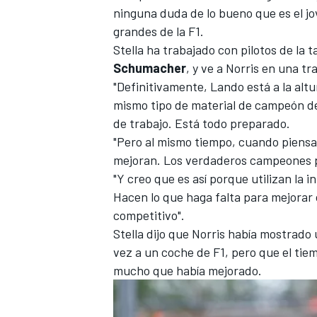
ninguna duda de lo bueno que es el jo
FÓRMULA E
grandes de la F1.
Stella ha trabajado con pilotos de la t
Schumacher
, y ve a Norris en una tr
"Definitivamente, Lando está a la altur
mismo tipo de material de campeón del
de trabajo. Está todo preparado.
"Pero al mismo tiempo, cuando piensas
mejoran. Los verdaderos campeones p
"Y creo que es así porque utilizan la in
Hacen lo que haga falta para mejorar
competitivo".
WRC
Stella dijo que Norris había mostrado
vez a un coche de F1, pero que el ti
mucho que había mejorado.