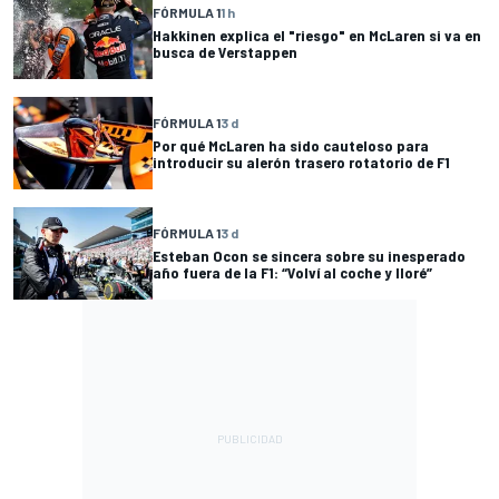
FÓRMULA 1
1 h
Hakkinen explica el "riesgo" en McLaren si va en
busca de Verstappen
FÓRMULA 1
3 d
Por qué McLaren ha sido cauteloso para
introducir su alerón trasero rotatorio de F1
FÓRMULA 1
3 d
Esteban Ocon se sincera sobre su inesperado
año fuera de la F1: “Volví al coche y lloré”