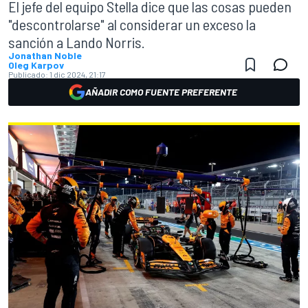
El jefe del equipo Stella dice que las cosas pueden
"descontrolarse" al considerar un exceso la
sanción a Lando Norris.
Jonathan Noble
Oleg Karpov
Publicado:
1 dic 2024, 21:17
AÑADIR COMO FUENTE PREFERENTE