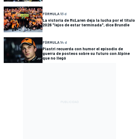
FÓRMULA 1
3 d
La victoria de McLaren deja la lucha por el título
2026 "lejos de estar terminada", dice Brundle
FÓRMULA 1
4 d
Piastri recuerda con humor el episodio de
guerra de posteos sobre su futuro con Alpine
que no llegó