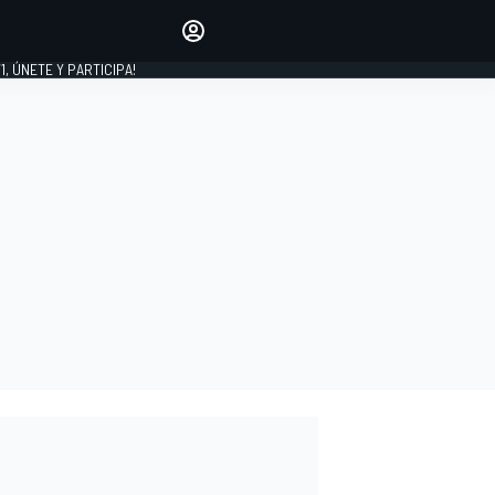
favoritos
Haz que se oiga tu voz
comentando artículos.
1, ÚNETE Y PARTICIPA!
INICIAR SESIÓN
EDICIÓN
LATINOAMÉRICA