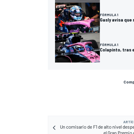
FÓRMULA 1
Gasly avisa que
FÓRMULA 1
Colapinto, tras 
Compa
ARTÍC
Un comisario de F1 de alto nivel desp
el Gran Premio