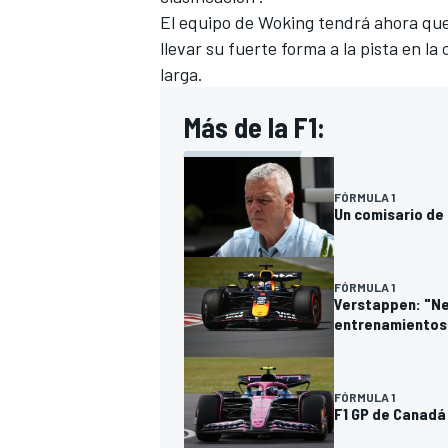
El equipo de Woking tendrá ahora que
llevar su fuerte forma a la pista en l
larga.
Más de la F1:
FÓRMULA 1
Un comisario de 
MÁS CATEGORÍAS
FÓRMULA 1
Verstappen: "Ne
entrenamientos
FÓRMULA 1
F1 GP de Canadá 