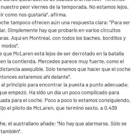
o nuestro peor viernes de la temporada. No estamos lejos,
ir como nos gustaría", afirma.
coche tampoco ofrecen aún una respuesta clara: "Para ser
ilar. Simplemente hay que probarlo en varios circuitos
ras. Aquí en Montreal, con todos los baches, bordillos y
s modos".
ee que McLaren está lejos de ser derrotado en la batalla
 en la contienda.
Mercedes
parece muy fuerte, como el
distancia asequible. Sólo tenemos que hacer que el coche
entonces estaremos ahí delante".
al principio para encontrar la puesta a punto adecuada:
 que empezó. Ha sido un día un poco complicado para
uada para el coche. Poco a poco lo estamos consiguiendo,
ijo el piloto de McLaren, que terminó sexto, a 0,439
he, el australiano añade: "No hay que alarmarse. Sólo se
 también".