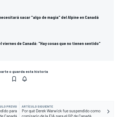
 necesitará sacar "algo de magia" del Alpine en Canadá
el viernes de Canadá: "Hay cosas que no tienen sentido"
rte o guarda esta historia
ULO PREVIO
ARTÍCULO SIGUIENTE
edido para
Por qué Derek Warwick fue suspendido como
 de Canadá
comisario de la FIA para el GP de Canadá