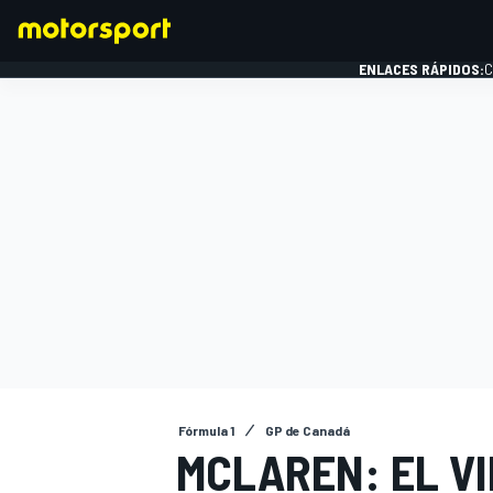
ENLACES RÁPIDOS:
C
FÓRMULA 1
Fórmula 1
GP de Canadá
MCLAREN: EL V