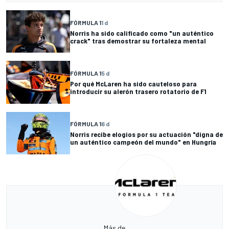
FÓRMULA 1
1 d
Norris ha sido calificado como "un auténtico
crack" tras demostrar su fortaleza mental
FÓRMULA 1
5 d
Por qué McLaren ha sido cauteloso para
introducir su alerón trasero rotatorio de F1
FÓRMULA 1
6 d
Norris recibe elogios por su actuación "digna de
un auténtico campeón del mundo" en Hungría
Más de