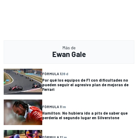
Más de
Ewan Gale
FÓRMULA 1
28 d
Por qué los equipos de F1 con dificultades no
pueden seguir el agresivo plan de mejoras de
Ferrari
FÓRMULA 1
1 m
Hamilton: No hubiera ido a pits de saber que
perdería el segundo lugar en Silverstone
FÓRMULA 1
2 m