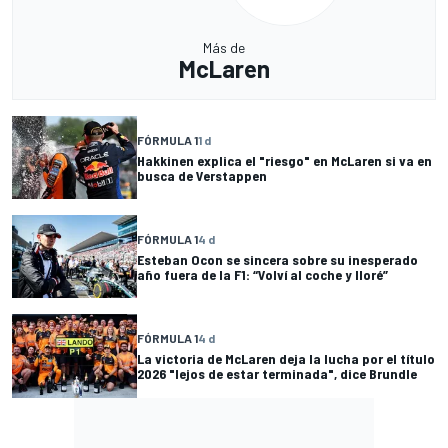
Más de
McLaren
FÓRMULA 1
1 d
Hakkinen explica el "riesgo" en McLaren si va en
busca de Verstappen
FÓRMULA 1
4 d
Esteban Ocon se sincera sobre su inesperado
año fuera de la F1: “Volví al coche y lloré”
FÓRMULA 1
4 d
La victoria de McLaren deja la lucha por el título
2026 "lejos de estar terminada", dice Brundle