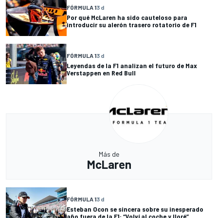
FÓRMULA 1
3 d
Por qué McLaren ha sido cauteloso para
introducir su alerón trasero rotatorio de F1
FÓRMULA 1
3 d
Leyendas de la F1 analizan el futuro de Max
Verstappen en Red Bull
Más de
McLaren
FÓRMULA 1
3 d
Esteban Ocon se sincera sobre su inesperado
año fuera de la F1: “Volví al coche y lloré”