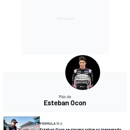
Más de
Esteban Ocon
FÓRMULA 1
3 d
Esteban Ocon se sincera sobre su inesperado