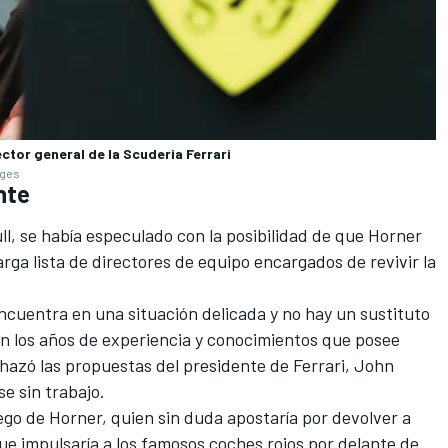
ector general de la Scuderia Ferrari
ages
ante
l, se había especulado con la posibilidad de que Horner
larga lista de directores de equipo encargados de revivir la
encuentra en una situación delicada y no hay un sustituto
on los años de experiencia y conocimientos que posee
hazó las propuestas del presidente de Ferrari, John
se sin trabajo.
ego de Horner, quien sin duda apostaría por devolver a
 que impulsaría a los famosos coches rojos por delante de