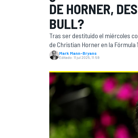
DE HORNER, DES
INDYCAR
BULL?
Tras ser destituido el miércoles co
de Christian Horner en la Fórmula 1
Mark Mann-Bryans
Editado:
11 jul 2025, 11:59
MOTOGP