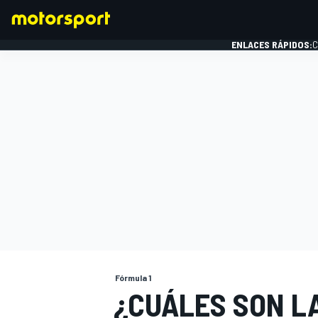
ENLACES RÁPIDOS:
C
FÓRMULA 1
Fórmula 1
¿CUÁLES SON L