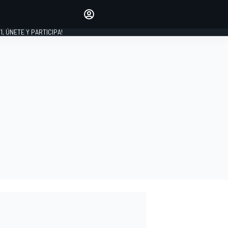
favoritos
Haz que se oiga tu voz
comentando artículos.
1, ÚNETE Y PARTICIPA!
INICIAR SESIÓN
EDICIÓN
LATINOAMÉRICA