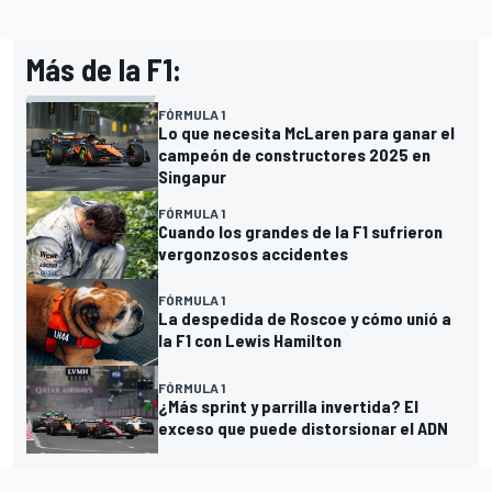
Más de la F1:
FÓRMULA 1
Lo que necesita McLaren para ganar el
campeón de constructores 2025 en
Singapur
FÓRMULA 1
Cuando los grandes de la F1 sufrieron
vergonzosos accidentes
FÓRMULA 1
La despedida de Roscoe y cómo unió a
la F1 con Lewis Hamilton
FÓRMULA 1
¿Más sprint y parrilla invertida? El
exceso que puede distorsionar el ADN