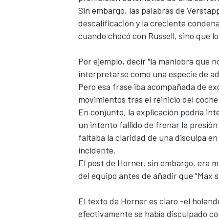
Sin embargo, las palabras de Verstapp
FÓRMULA E
descalificación y la creciente condena
cuando chocó con Russell, sino que lo 
Por ejemplo, decir "la maniobra que n
interpretarse como una especie de ad
Pero esa frase iba acompañada de exc
movimientos tras el reinicio del coch
En conjunto, la explicación podría int
un intento fallido de frenar la presi
faltaba la claridad de una disculpa en
incidente.
WRC
El post de Horner, sin embargo, era m
del equipo antes de añadir que "Max se
El texto de Horner es claro -el holan
efectivamente se había disculpado con