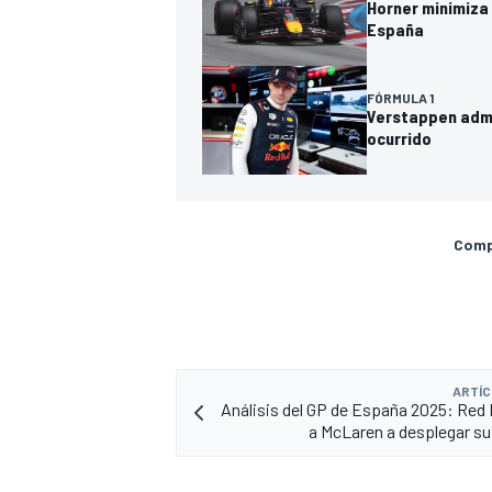
Horner minimiza 
España
FÓRMULA 1
Verstappen admit
ocurrido
Compa
ARTÍC
Análisis del GP de España 2025: Red B
a McLaren a desplegar su