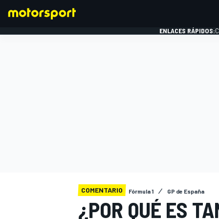
ENLACES RÁPIDOS:
C
FÓRMULA 1
COMENTARIO
Fórmula 1
GP de España
¿POR QUÉ ES TA