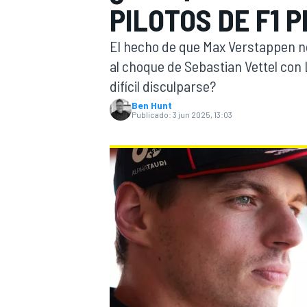
PILOTOS DE F1 
INDYCAR
El hecho de que Max Verstappen no 
al choque de Sebastian Vettel con 
difícil disculparse?
Ben Hunt
Publicado:
3 jun 2025, 13:03
MOTOGP