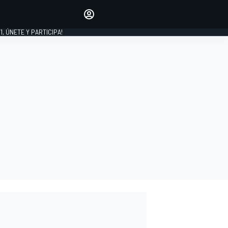
favoritos
Haz que se oiga tu voz
comentando artículos.
1, ÚNETE Y PARTICIPA!
INICIAR SESIÓN
EDICIÓN
LATINOAMÉRICA