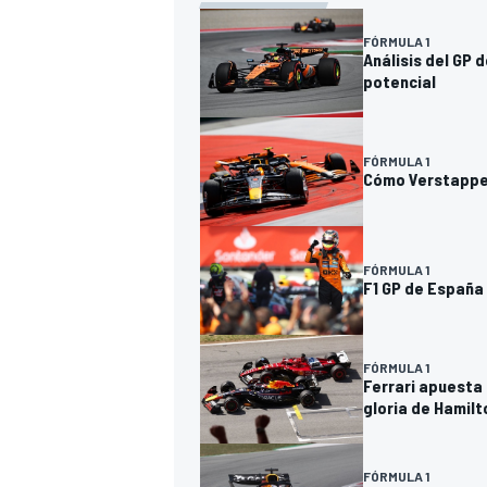
FÓRMULA 1
Análisis del GP 
potencial
FÓRMULA 1
Cómo Verstappen
FÓRMULA 1
F1 GP de España
FÓRMULA 1
Ferrari apuesta
gloria de Hamilt
FÓRMULA 1