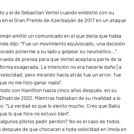
o y el de
Sebastian Vettel
cuando embistió con su
n
en el Gran Premio de Azerbaiyán de 2017 en un ataque
 alemán emitió un comunicado en el que decía que había
nde dijo: "Fue un movimiento equivocado, una decisión
cado ponerme a su lado y golpear su neumático...".
 rueda de prensa para que Vettel aceptara parte de la
 forma exagerada. La intención no era hacerle daño [a
 velocidad, pero mirando hacia atrás fue un error, fue
que no me hizo ganar nada".
l todo con Hamilton hasta cinco años después, en su
 Dhabi de 2022. Mientras hablaban de su rivalidad a lo
dijo: "La verdad es que lo siento mucho. Creo que Bakú
ue lo que hice no estuvo bien".
 algunos pilotos pedir perdón? No es el caso de todos.
s
después de que chocaran a toda velocidad en Imola en