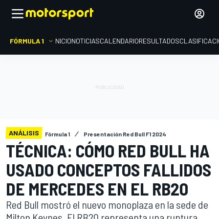
FÓRMULA 1
INICIO
NOTICIAS
CALENDARIO
RESULTADOS
CLASIFICAC
ANÁLISIS
Fórmula 1
Presentación Red Bull F1 2024
TÉCNICA: CÓMO RED BULL HA
USADO CONCEPTOS FALLIDOS
DE MERCEDES EN EL RB20
Red Bull mostró el nuevo monoplaza en la sede de
Milton Keynes. El RB20 representa una ruptura