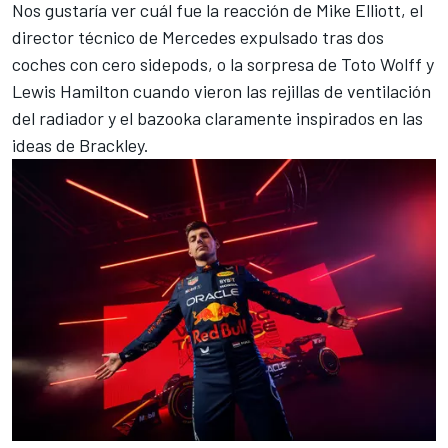
Nos gustaría ver cuál fue la reacción de Mike Elliott, el
director técnico de Mercedes expulsado tras dos
coches con cero sidepods, o la sorpresa de Toto Wolff y
Lewis Hamilton cuando vieron las rejillas de ventilación
del radiador y el bazooka claramente inspirados en las
ideas de Brackley.