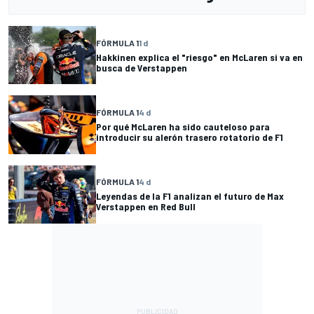
FÓRMULA 1
1 d
Hakkinen explica el "riesgo" en McLaren si va en
busca de Verstappen
FÓRMULA 1
4 d
Por qué McLaren ha sido cauteloso para
introducir su alerón trasero rotatorio de F1
FÓRMULA 1
4 d
Leyendas de la F1 analizan el futuro de Max
Verstappen en Red Bull