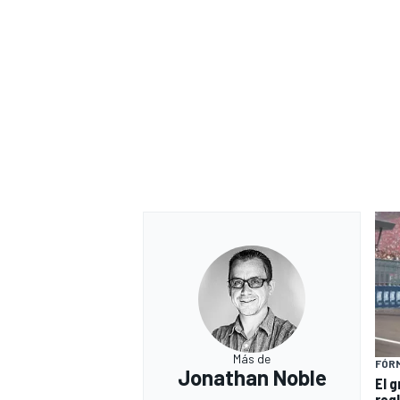
Más de
FÓRM
Jonathan Noble
El 
reg