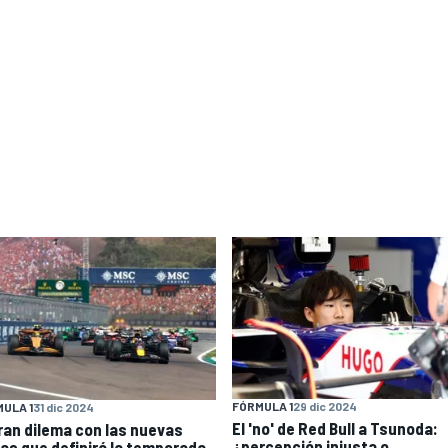
FÓRMULA 1
29 dic 2024
ULA 1
31 dic 2024
El 'no' de Red Bull a Tsunoda:
gran dilema con las nuevas
¿percepción injusta o
las que definirá la temporada