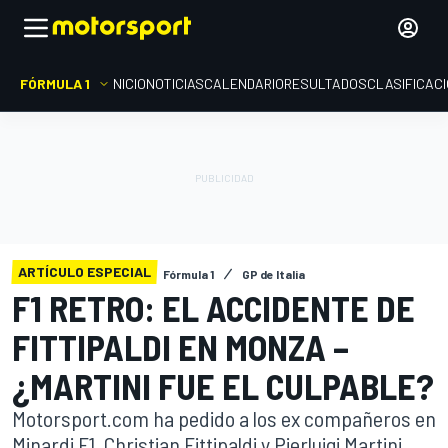
FÓRMULA 1
INICIO
NOTICIAS
CALENDARIO
RESULTADOS
CLASIFICAC
ARTÍCULO ESPECIAL
Fórmula 1
GP de Italia
F1 RETRO: EL ACCIDENTE DE
FITTIPALDI EN MONZA –
¿MARTINI FUE EL CULPABLE?
Motorsport.com ha pedido a los ex compañeros en
Minardi F1, Christian Fittipaldi y Pierluigi Martini,