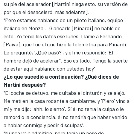
su pie del acelerador [Martini niega esto, su versión de
por qué él desaceleró, más adelante].
"Pero estamos hablando de un piloto italiano, equipo
italiano en Monza... Giancarlo [Minardi] no habló de
esto. Yo tenía los datos ese lunes. Llamé a Fernando
[Paiva], que fue el que hizo la telemetría para Minardi.
Le pregunté, '¿Qué pasó?', y él me respondió: 'El
hombre dejó de acelerar". Eso es todo. Tengo la suerte
de estar aquí hablando con ustedes hoy".
¿Lo que sucedió a continuación? ¿Qué dices de
Martini después?
"El coche se detuvo, me quitaba el cinturón y se alejó.
Me metí en la casa rodante a cambiarme, y 'Piero' vino a
mí y me dijo: 'ahh, lo siento'. Sí él no tenía la culpa o le
remordió la conciencia, él no tendría que haber venido
a hablar conmigo y pedir disculpas".
"Nunca va a admitirlo, pero tenía un peso de