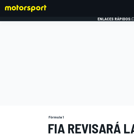
ENLACES RÁPIDOS:
C
FÓRMULA 1
Fórmula 1
FIA REVISARÁ L