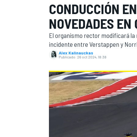
CONDUCCIÓN EN 
INDYCAR
NOVEDADES EN 
El organismo rector modificará la 
incidente entre Verstappen y Norri
Alex Kalinauckas
Publicado:
26 oct 2024, 18:38
MOTOGP