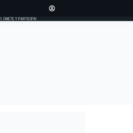
favoritos
Haz que se oiga tu voz
comentando artículos.
1, ÚNETE Y PARTICIPA!
INICIAR SESIÓN
EDICIÓN
LATINOAMÉRICA