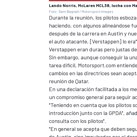
Lando Norris, McLaren MCL38, lucha con M
Foto: Sam Bagnall / Motorsport Images
Durante la reunión, los pilotos esboz
haciendo, con algunos alineándose fu
después de la carrera en Austin y nue
el auto atacante, [Verstappen] lo era"
Verstappen eran duras pero justas den
Sin embargo, aunque conseguir la una
tarea difícil, Motorsport.com entiend
cambios en las directrices sean acept
reunión de Qatar.
MÁS CATEGORÍAS
En una declaración facilitada a los me
un compromiso general para seguir ac
"Teniendo en cuenta que los pilotos s
introducción junto con la GPDA", aña
consulta con los pilotos".
"En general se acepta que deben segu
de Austin, sino impulsadas por el des